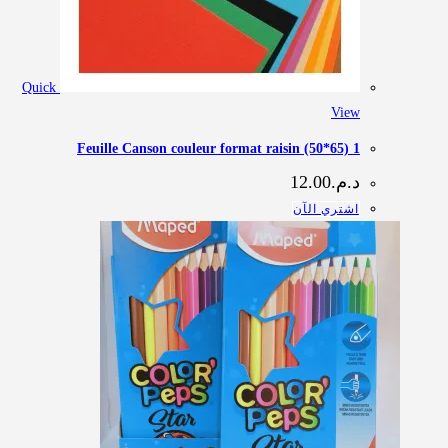
Quick
View
1 Feuille Canson couleur format raisin (50*65)
د.م.
12.00
اشتري الآن