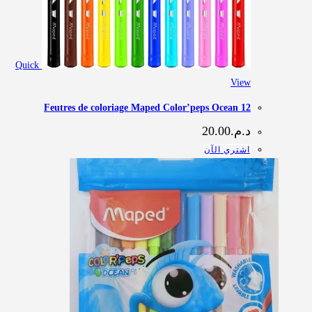
Quick
View
12 Feutres de coloriage Maped Color’peps Ocean
د.م.
20.00
اشتري الآن