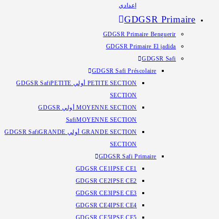
إعدادي
GDGSR Primaire
GDGSR Primaire Benguerir
GDGSR Primaire El jadida
GDGSR Safi
GDGSR Safi Préscolaire
PETITE SECTION أولي GDGSR Safi
PETITE
SECTION
MOYENNE SECTION أولي GDGSR
Safi
MOYENNE SECTION
GRANDE SECTION أولي GDGSR Safi
GRANDE
SECTION
GDGSR Safi Primaire
GDGSR CE1
IPSE CE1
GDGSR CE2
IPSE CE2
GDGSR CE3
IPSE CE3
GDGSR CE4
IPSE CE4
GDGSR CE5
IPSE CE5