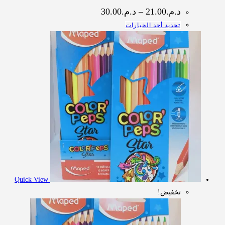
نطاق
د.م.
21.00
–
د.م.
30.00
السعر:
هناك
تحديد أحد الخيارات
من
العديد
خلال
من
الأشكال
المختلفة
لهذا
المنتج.
يمكن
اختيار
الخيارات
على
صفحة
المنتج
Quick View
تخفيض!