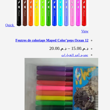
Quick
View
12 Feutres de coloriage Maped Color’peps Ocean
نطاق
د.م.
15.00
–
د.م.
20.00
السعر:
هناك
تحديد أحد الخيارات
من
العديد
خلال
من
الأشكال
المختلفة
لهذا
المنتج.
يمكن
اختيار
الخيارات