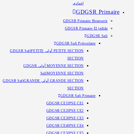
إعدادي
GDGSR Primaire
GDGSR Primaire Benguerir
GDGSR Primaire El jadida
GDGSR Safi
GDGSR Safi Préscolaire
PETITE
PETITE SECTION أولي GDGSR Safi
SECTION
MOYENNE SECTION أولي GDGSR
Safi
MOYENNE SECTION
GRANDE
GRANDE SECTION أولي GDGSR Safi
SECTION
GDGSR Safi Primaire
GDGSR CE1
IPSE CE1
GDGSR CE2
IPSE CE2
GDGSR CE3
IPSE CE3
GDGSR CE4
IPSE CE4
GDGSR CE5
IPSE CE5