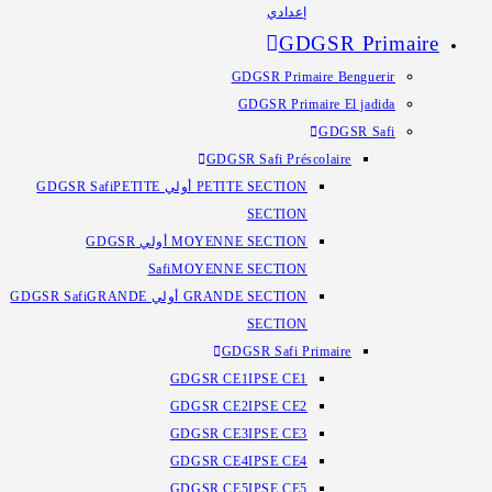
إعدادي
GDGSR Primaire
GDGSR Primaire Benguerir
GDGSR Primaire El jadida
GDGSR Safi
GDGSR Safi Préscolaire
PETITE SECTION أولي GDGSR Safi
PETITE
SECTION
MOYENNE SECTION أولي GDGSR
Safi
MOYENNE SECTION
GRANDE SECTION أولي GDGSR Safi
GRANDE
SECTION
GDGSR Safi Primaire
GDGSR CE1
IPSE CE1
GDGSR CE2
IPSE CE2
GDGSR CE3
IPSE CE3
GDGSR CE4
IPSE CE4
GDGSR CE5
IPSE CE5